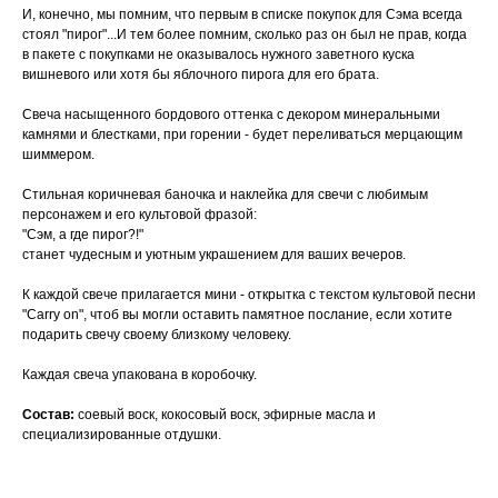
И, конечно, мы помним, что первым в списке покупок для Сэма всегда
стоял "пирог"...И тем более помним, сколько раз он был не прав, когда
в пакете с покупками не оказывалось нужного заветного куска
вишневого или хотя бы яблочного пирога для его брата.
Свеча насыщенного бордового оттенка с декором минеральными
камнями и блестками, при горении - будет переливаться мерцающим
шиммером.
Стильная коричневая баночка и наклейка для свечи с любимым
персонажем и его культовой фразой:
"Сэм, а где пирог?!"
станет чудесным и уютным украшением для ваших вечеров.
К каждой свече прилагается мини - открытка с текстом культовой песни
"Carry on", чтоб вы могли оставить памятное послание, если хотите
подарить свечу своему близкому человеку.
Каждая свеча упакована в коробочку.
Состав:
соевый воск, кокосовый воск, эфирные масла и
специализированные отдушки.