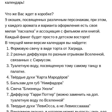
календарь!
Что же Вас ждет в коробке?
9 окошек, посвященных различным персонажам, при этом,
у каждого аромата и варианта оформления есть своя
милая "пасхалка" и ассоциация с фильмом или книгой.
Каждый фанат будет просто в детском восторге!
В текущей мини-версии календаря вы найдете:
Формовую свечу в виде торта от Хагрида.
2 разных диффузора по разным отрывкам Вселенной,
связанных с Сириусом.
Туалетную воду, посвященную тому самому танцу в
палатке.
Твёрдые духи "Карта Мародёров"
Бальзам для губ "Нимфадора"
Свеча "Близнецы Уизли"
Диффузор "Гарри Поттер" (можно заменить на доп.
туалетную воду по Вселенной"
Твердые духи "ЛевиОсса, а не Левиоссааааа"
Рандомное окошко, в котором может выпасть: гель для