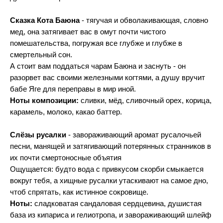
Сказка Кота Баюна
- тягучая и обволакивающая, словно
мед, она затягивает вас в омут почти чистого
помешательства, погружая все глубже и глубже в
смертельный сон.
А стоит вам поддаться чарам Баюна и заснуть - он
разорвет вас своими железными когтями, а душу вручит
бабе Яге для переправы в мир иной.
Ноты композиции:
сливки, мёд, сливочный орех, корица,
карамель, молоко, какао баттер.
Слёзы русалки
- завораживающий аромат русалочьей
песни, манящей и затягивающий потерянных странников в
их почти смертоносные объятия
Ощущается: будто вода с привкусом скорби смыкается
вокруг тебя, а хищные русалки утаскивают на самое дно,
чтоб спрятать, как истинное сокровище.
Ноты:
сладковатая сандаловая сердцевина, душистая
база из кипариса и гелиотропа, и завораживающий шлейф