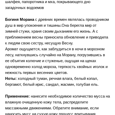
шалфея, папоротника и мха, покрывающего дно
загадочных водоемов
Богиня Морана
с древних времен являлась проводником
душ в мир упокоения и тишины.Она берегла мир от
зимней стужи, храня своим дыханием его жизнь. А с
приближением весны приносила обновление и приводила
к людям свою сестру, несущую Весну.
Аромат ощущается, как заблудиться в ночи в морозном
лесу, наткнувшись случайно на Морану, погрузившись в
ее объятия колючие и стуженые, ощущая на щеках
одновременно холод мороза, терпкость хвойных иголок и
нежность первых весенних цветов.
Ноты:
холодный туман, речная влага, белый копал,
бергамот, белый ирис, сандал, жасмин, голубая ель.
Применение:
нанесите необходимое количество мусса на
влажную очищенную кожу тела, распределите
массажными движениями. Обратите внимание, если
наносить мусс на сухую кожу процесс впитывания